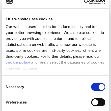
This website uses cookies
Our website uses cookies for its functionality and for
your better browsing experience. We also use cookies to
provide you with additional features and to collect
statistical data on web traffic and how our website is
used: some cookies are first-party cookies, others are
third-party cookies. For further details, please read our
cookie policy
and freely select the categories of cookies
you want to consent.
Consent
Necessary
Selection
Dove siamo:
Preferences
via San Gregorio 12
20124, Milano (MI)