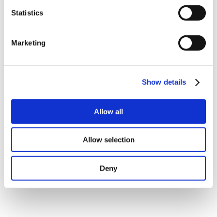
Statistics
E-mail:
Marketing
info@lifeed.io
Show details
Allow all
Allow selection
Deny