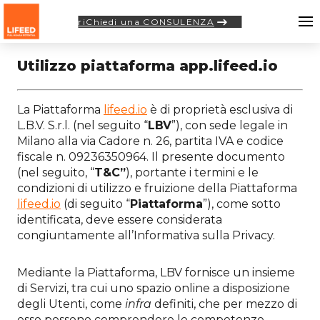
riChiedi una CONSULENZA
english version
Utilizzo piattaforma app.lifeed.io
La Piattaforma
lifeed.io
è di proprietà esclusiva di
L.B.V. S.r.l. (nel seguito “
LBV
”), con sede legale in
Milano alla via Cadore n. 26, partita IVA e codice
fiscale n. 09236350964. Il presente documento
(nel seguito, “
T&C”
), portante i termini e le
condizioni di utilizzo e fruizione della Piattaforma
lifeed.io
(di seguito “
Piattaforma
”), come sotto
identificata, deve essere considerata
congiuntamente all’Informativa sulla Privacy.
Mediante la Piattaforma, LBV fornisce un insieme
di Servizi, tra cui uno spazio online a disposizione
degli Utenti, come
infra
definiti, che per mezzo di
esso possono comprendere le competenze