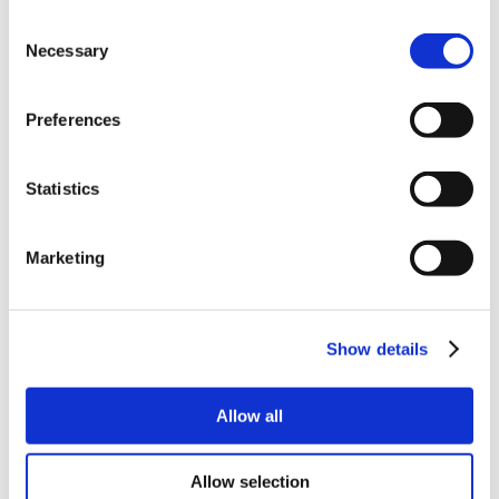
quindi un 19% di potenziale extra derivante
Consent
dalle esperienze personali che si può portare
Necessary
Selection
sul lavoro.
L’82% delle persone sviluppa l’empatia nella
Preferences
vita personale, con un potenziale extra da
attivare sul lavoro del 49%.
Statistics
Collaborazione
e
comunicazione
, cardini
del clima in azienda e dei legami con i
colleghi, possono incrementarsi fino al
36%
Marketing
attivando queste competenze latenti.
Infine, anche la flessibilità ha un potenziale di
sviluppo del 17% perché anch’essa viene
Show details
allenata principalmente nella vita personale.
Allow all
Allow selection