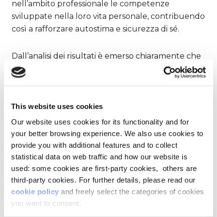
nell’ambito professionale le competenze
sviluppate nella loro vita personale, contribuendo
così a rafforzare autostima e sicurezza di sé.
Dall’analisi dei risultati è emerso chiaramente che
nelle esperienze di vita personale delle
partecipanti e dei partecipanti c’è un potenziale
enorme di competenze che non viene portato sul
lavoro e che le aziende non sanno di avere.
Le
This website uses cookies
persone sviluppano più competenze soft nei
Our website uses cookies for its functionality and for
ruoli personali rispetto ai ruoli professionali
your better browsing experience. We also use cookies to
con una media di potenziale inespresso
provide you with additional features and to collect
superiore al 40%:
statistical data on web traffic and how our website is
used: some cookies are first-party cookies, others are
third-party cookies. For further details, please read our
Il 65% delle persone allena l’ascolto nei ruoli
cookie policy
and freely select the categories of cookies
di vita privata mentre solo il 46% utilizza
you want to consent.
questa competenza in ambito lavorativo, c’è