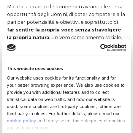
Ma fino a quando le donne non avranno le stesse
opportunità degli uomini, di poter competere alla
pari per potenzialità e obiettivi, e soprattutto di
far sentire la propria voce senza stravolgere
la propria natura
, un vero cambiamento sociale,
culturale ed economico non avverrà mai.
Non si tratta, però, di consentire alle donne di
This website uses cookies
correre sulla stessa pista degli uomini, piuttosto
serve cambiare la pista
perché sia più adeguata
Our website uses cookies for its functionality and for
ad accogliere il diverso potenziale di entrambi.
your better browsing experience. We also use cookies to
provide you with additional features and to collect
statistical data on web traffic and how our website is
LA DIVERSITÀ È UNA
used: some cookies are first-party cookies, others are
RICCHEZZA
third-party cookies. For further details, please read our
cookie policy
and freely select the categories of cookies
you want to consent.
Una delle vie da perseguire è un approccio