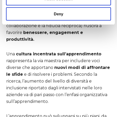
perché una cultura aziendale aperta ad
accogliere i molteplici ruoli e le diverse dimensioni
Deny
identitarie delle persone (attraverso la cura, la
collaborazione e la fiducia reciproca) riuscirà a
favorire
benessere, engagement e
produttività.
Una
cultura incentrata sull’apprendimento
rappresenta la via maestra per includere voci
diverse che apportano
nuovi modi di affrontare
le sfide
e di risolvere i problemi. Secondo la
ricerca, l’aumento del livello di diversità e
inclusione riportato dagli intervistati nelle loro
aziende va di pari passo con l’enfasi organizzativa
sull’apprendimento.
L’apprendimento può svilupparsi su più piani, da