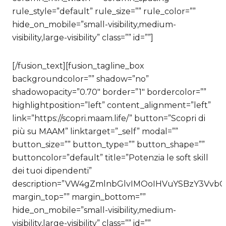
rule_style=”default” rule_size=”” rule_color=””
hide_on_mobile=”small-visibility,medium-
visibility,large-visibility” class=”” id=””]
[/fusion_text][fusion_tagline_box
backgroundcolor=”” shadow=”no”
shadowopacity=”0.70″ border=”1″ bordercolor=””
highlightposition=”left” content_alignment=”left”
link=”https://scopri.maam.life/” button=”Scopri di
più su MAAM” linktarget=”_self” modal=””
button_size=”” button_type=”” button_shape=””
buttoncolor=”default” title=”Potenzia le soft skill
dei tuoi dipendenti”
description=”VW4gZmlnbGlvIMOoIHVuYSBzY3V
margin_top=”” margin_bottom=””
hide_on_mobile=”small-visibility,medium-
visibility,large-visibility” class=”” id=””