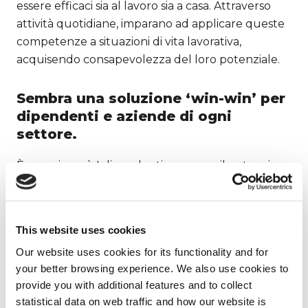
essere efficaci sia al lavoro sia a casa. Attraverso
attività quotidiane, imparano ad applicare queste
competenze a situazioni di vita lavorativa,
acquisendo consapevolezza del loro potenziale.
Sembra una soluzione ‘win-win’ per
dipendenti e aziende di ogni
settore.
È proprio così. I dipendenti scoprono il potenziare
formativo nascosto nelle esperienze di vita.
Diventano così delle risorse ancora più preziose
perché stanno imparando nuove ‘potenti’
This website uses cookies
competenze che l’intelligenza artificiale non
Our website uses cookies for its functionality and for
potrà mai replicare e stanno trovando il modo per
your better browsing experience. We also use cookies to
armonizzare vita e lavoro.
provide you with additional features and to collect
statistical data on web traffic and how our website is