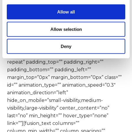
padding_top=”” padding_bottom=””
padding_left=”” padding_right=””]
Allow all
[fusion_builder_row][fusion_builder_column
type=”1_1″ layout=”1_1″ background_position=”left
Allow selection
top” background_color=”” border_size=””
border_color=”” border_style=”solid”
Deny
border_position=”all” spacing=”yes”
background_image=”” background_repeat=”no-
repeat” padding_top=”” padding_right=””
padding_bottom=”” padding_left=””
margin_top=”0px” margin_bottom=”0px” class=””
id=”” animation_type=”” animation_speed=”0.3″
animation_direction=”left”
hide_on_mobile=”small-visibility,medium-
visibility,large-visibility” center_content=”no”
last=”no” min_height=”” hover_type=”none”
link=””][fusion_text columns=””
column_min_width=”” column_spacing=””