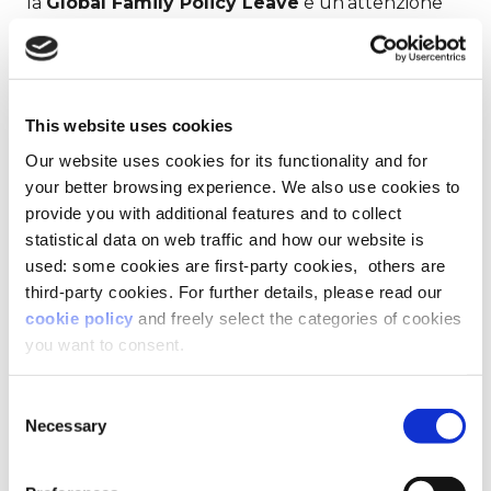
la
Global Family Policy Leave
e un’attenzione
costante a rendere inclusivi tutti i processi, fin
dalla loro progettazione.
Con Lifeed, l’azienda ha avviato un percorso
This website uses cookies
concreto:
webinar aperti a tutte le persone
per
Our website uses cookies for its functionality and for
aumentare la consapevolezza sul benessere e
your better browsing experience. We also use cookies to
una
piattaforma formativa
che accompagna la
provide you with additional features and to collect
crescita personale accanto a quella professionale.
statistical data on web traffic and how our website is
used: some cookies are first-party cookies, others are
third-party cookies. For further details, please read our
Il risultato? Un impatto reale:
il 97% dei
cookie policy
and freely select the categories of cookies
partecipanti ha trovato valore
nelle iniziative,
you want to consent.
contribuendo a rafforzare una cultura
dell’apprendimento e della cura che si riflette
Consent
anche nel business.
Necessary
Selection