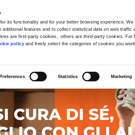
s
or its functionality and for your better browsing experience. We
I SIAMO
BLOG & RISORSE
CARING COMMUNITY
 additional features and to collect statistical data on web traffic
ies are first-party cookies, others are third-party cookies. For 
okie policy
and freely select the categories of cookies you want
FEED PROGRESS
LEADERSHIP
METODO
OSSERVATORIO VITA-L
PEOPLE ANALYTIC
CURA
ne sociale oltre gli stereotipi
ader di oggi e di domani
 Life Based Learning,
Il punto di vista sul rapporto 
Riduci lo stress e fai star me
Ascolta le person
mazione basata sulla vita
mentre apprendo
persone
aziende
Preferences
Statistics
Marketing
 CURA DI SÉ,
LIO CON GLI AL