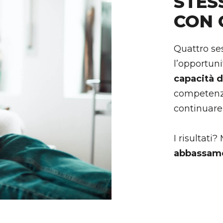
STES
CON 
Quattro se
l’opportuni
capacità d
competenze
continuare 
I risultati
abbassame