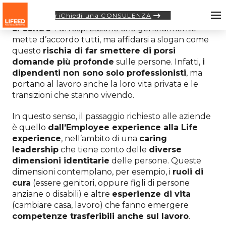
riChiedi una CONSULENZA
Spesso nelle aziende si sente parlare di
“persone
al centro”
: un’espressione che generalmente
mette d’accordo tutti, ma affidarsi a slogan come
questo
rischia di far smettere di porsi
domande più profonde
sulle persone. Infatti,
i
dipendenti non sono solo professionisti
, ma
portano al lavoro anche la loro vita privata e le
transizioni che stanno vivendo.
In questo senso, il passaggio richiesto alle aziende
è quello
dall’Employee experience alla Life
experience
, nell’ambito di una
caring
leadership
che tiene conto delle
diverse
dimensioni identitarie
delle persone. Queste
dimensioni contemplano, per esempio, i
ruoli di
cura
(essere genitori, oppure figli di persone
anziane o disabili) e altre
esperienze di vita
(cambiare casa, lavoro) che fanno emergere
competenze trasferibili anche sul lavoro
.