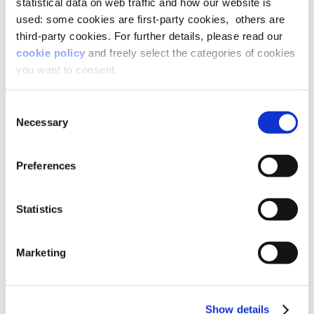
statistical data on web traffic and how our website is
used: some cookies are first-party cookies, others are
third-party cookies. For further details, please read our
cookie policy
and freely select the categories of cookies
L’autonarrazione fa
you want to consent.
emergere emozioni e
Consent
competenze
Necessary
Selection
“Dalla combinazione di Big e Small data nascono i
Preferences
Live data
, che permettono di progettare piani di
azione personalizzati per far emergere appieno il
potenziale di ogni individuo”, spiega
Martina
Statistics
Borsato, Data Strategist di Lifeed
.
Marketing
Invece di porre agli utenti domande a risposta
chiusa, il
Life Based Learning
proposto da Lifeed
stimola le
autonarrazioni
delle persone, dalle
quali emergono emozioni, atteggiamenti e
Show details