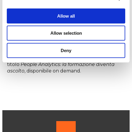
competenze allenate e trasferibili dalla vita al
lavoro.
Allow all
In questo modo,
le persone diventano attive
nella creazione di contenuti
tramite riflessioni
su piattaforma digitale e
le aziende hanno la
Allow selection
possibilità di conoscerle meglio
e valorizzarle
in tutti i loro ruoli di vita, privata e professionale.
Deny
Su questo tema abbiamo tenuto un webinar dal
titolo
People Analytics: la formazione diventa
ascolto
, disponibile on demand.
Guarda il webinar on demand