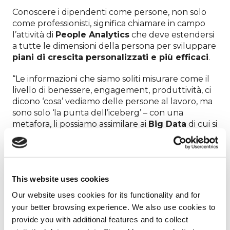
Conoscere i dipendenti come persone, non solo
come professionisti, significa chiamare in campo
l’attività di
People Analytics
che deve estendersi
a tutte le dimensioni della persona per sviluppare
piani di crescita personalizzati e più efficaci
.
“Le informazioni che siamo soliti misurare come il
livello di benessere, engagement, produttività, ci
dicono ‘cosa’ vediamo delle persone al lavoro, ma
sono solo ‘la punta dell’iceberg’ – con una
metafora, li possiamo assimilare ai
Big Data
di cui si
parla nel Marketing. Il ‘perché’,
le ragioni
profonde
di ciò che siamo abituati a osservare (e
valutare) devono essere ricercate in quelle
caratteristiche soggettive ed emozionali che, nella
This website uses cookies
stessa metafora, possiamo paragonare agli
Small
data di cui parla Martin Lindstrom
“, spiega
Our website uses cookies for its functionality and for
Chiara Bacilieri, Head of Data di Lifeed
.
your better browsing experience. We also use cookies to
provide you with additional features and to collect