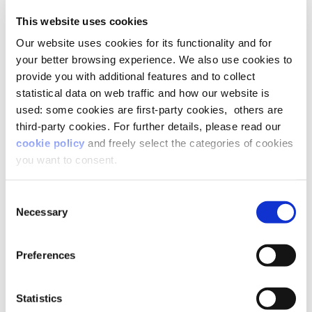
ore 12.00
This website uses cookies
Festival dell’Economia di Trento, il 25 maggio
alle ore 14.15
Our website uses cookies for its functionality and for
your better browsing experience. We also use cookies to
provide you with additional features and to collect
statistical data on web traffic and how our website is
used: some cookies are first-party cookies, others are
third-party cookies. For further details, please read our
cookie policy
and freely select the categories of cookies
you want to consent.
Consent
Necessary
Selection
Preferences
Statistics