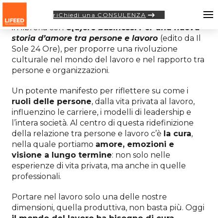
riChiedi una CONSULENZA
Riccarda Zezza
, CEO e fondatrice di Lifeed, torna
in libreria con
C(u)ore business. Per una nuova
storia d’amore tra persone e lavoro
(edito da Il
Sole 24 Ore), per proporre una rivoluzione
culturale nel mondo del lavoro e nel rapporto tra
persone e organizzazioni.
Un potente manifesto per riflettere su come i
ruoli delle persone
, dalla vita privata al lavoro,
influenzino le carriere, i modelli di leadership e
l’intera società. Al centro di questa ridefinizione
della relazione tra persone e lavoro c’è
la cura
,
nella quale portiamo
amore, emozioni e
visione a lungo termine
: non solo nelle
esperienze di vita privata, ma anche in quelle
professionali.
Portare nel lavoro solo una delle nostre
dimensioni, quella produttiva, non basta più. Oggi