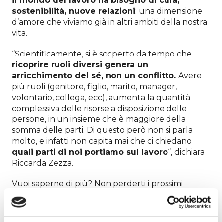
il mondo del lavoro ha bisogno di cura,
sostenibilità, nuove relazioni
: una dimensione
d’amore che viviamo già in altri ambiti della nostra
vita.
“Scientificamente, si è scoperto da tempo che
ricoprire ruoli diversi genera un
arricchimento del sé, non un conflitto.
Avere
più ruoli (genitore, figlio, marito, manager,
volontario, collega, ecc), aumenta la quantità
complessiva delle risorse a disposizione delle
persone, in un insieme che è maggiore della
somma delle parti. Di questo però non si parla
molto, e infatti non capita mai che ci chiedano
quali parti di noi portiamo sul lavoro
“, dichiara
Riccarda Zezza.
Vuoi saperne di più? Non perderti i prossimi
appuntamenti:
Salone del Libro di Torino, il 20 maggio alle