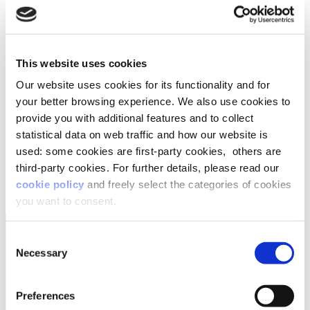
percorsi di self-coaching
che permettono di
acquisire maggiore consapevolezza di sé e di stare
meglio con gli altri.
Lifeed ha realizzato il whitepaper
“Tutto il
This website uses cookies
potere del self-coaching”
per comprendere
Our website uses cookies for its functionality and for
l’importanza della cura di sé per le persone e per
your better browsing experience. We also use cookies to
le aziende, attraverso le testimonianze di esperti e
provide you with additional features and to collect
manager della funzione HR.
statistical data on web traffic and how our website is
SCARICA IL WHITEPAPER
used: some cookies are first-party cookies, others are
third-party cookies. For further details, please read our
cookie policy
and freely select the categories of cookies
you want to consent.
Consent
Necessary
Selection
Preferences