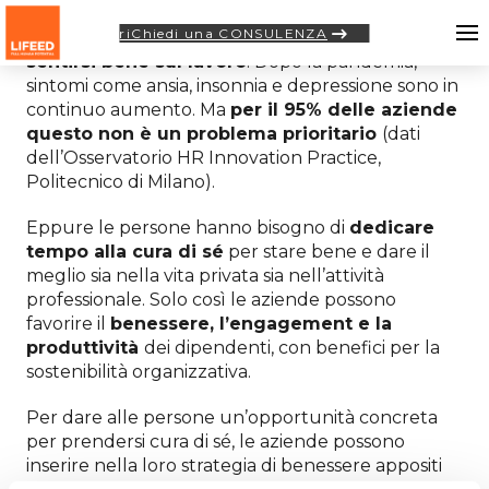
riChiedi una CONSULENZA
Oggi
solo
una persona su 10 dichiara di
sentirsi bene sul lavoro
. Dopo la pandemia,
sintomi come ansia, insonnia e depressione sono in
continuo aumento. Ma
per il 95% delle aziende
questo non è un problema prioritario
(dati
dell’Osservatorio HR Innovation Practice,
Politecnico di Milano).
Eppure le persone hanno bisogno di
dedicare
tempo alla cura di sé
per stare bene e dare il
meglio sia nella vita privata sia nell’attività
professionale. Solo così le aziende possono
favorire il
benessere, l’engagement e la
produttività
dei dipendenti, con benefici per la
sostenibilità organizzativa.
Per dare alle persone un’opportunità concreta
per prendersi cura di sé, le aziende possono
inserire nella loro strategia di benessere appositi