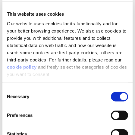
imparare in fretta contenuti brevi e
immediatamente spendibili sul lavoro. È il nuovo
trend in materia di formazione:
apprendimento
This website uses cookies
personalizzato, gestibile in autonomia,
Our website uses cookies for its functionality and for
flessibile negli orari.
your better browsing experience. We also use cookies to
provide you with additional features and to collect
Scopri la ricchezza delle tue persone con
statistical data on web traffic and how our website is
MultiMe
used: some cookies are first-party cookies, others are
third-party cookies. For further details, please read our
cookie policy
and freely select the categories of cookies
you want to consent.
L’impiego dei dati e il
nuovo ruolo dell’HR
Consent
Necessary
Selection
Una scelta resa più facile dagli strumenti digitali.
Grazie al loro impiego, le Direzioni HR possono
Preferences
raccogliere ed
elaborare i dati per progettare
esperienze personalizzate in base alle
Statistics
caratteristiche di candidati e collaboratori.
Gli