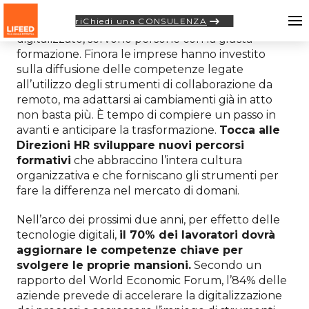
riChiedi una CONSULENZA
Per lavorare e competere in un mondo
digitalizzato, servono persone con la giusta
formazione. Finora le imprese hanno investito
sulla diffusione delle competenze legate
all’utilizzo degli strumenti di collaborazione da
remoto, ma adattarsi ai cambiamenti già in atto
non basta più. È tempo di compiere un passo in
avanti e anticipare la trasformazione.
Tocca alle
Direzioni HR sviluppare nuovi percorsi
formativi
che abbraccino l’intera cultura
organizzativa e che forniscano gli strumenti per
fare la differenza nel mercato di domani.
Nell’arco dei prossimi due anni, per effetto delle
tecnologie digitali,
il 70% dei lavoratori dovrà
aggiornare le competenze chiave per
svolgere le proprie mansioni.
Secondo un
rapporto del World Economic Forum, l’84% delle
aziende prevede di accelerare la digitalizzazione