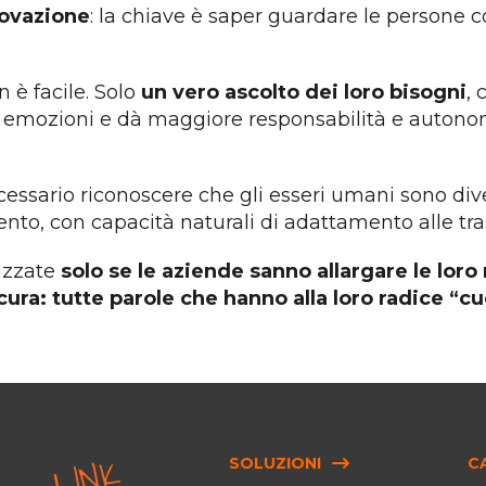
novazione
: la chiave è saper guardare le persone 
 è facile. Solo
un vero ascolto dei loro bisogni
, 
e emozioni e dà maggiore responsabilità e autono
ecessario riconoscere che gli esseri umani sono div
to, con capacità naturali di adattamento alle tr
rizzate
solo se le aziende sanno allargare le lor
cura: tutte parole che hanno alla loro radice “c
LI
N
K
U
TI
SOLUZIONI
C