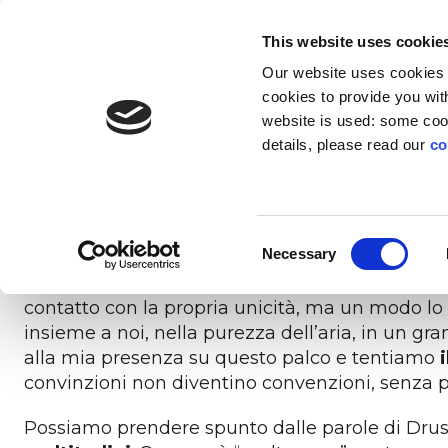
EN
IT
This website uses cookie
Our website uses cookies f
SOLUZIONI
INNOVAZIONE
CH
cookies to provide you with
website is used: some cook
“La parola
‘diversità’
non mi piace perché ha in
details, please read our
co
sento sempre di tradire qualcosa che penso o 
PIATTAFORMA
TRANSIZIONI
PROFILO
LI
coglierla nell’altro e pensiamo di essere unici.
composta, di cosa siamo fatti. Le ambizioni, i val
Trasforma le transizioni in opportunità di
L’esperienza digitale che trasforma il
Education technology
L’inclusio
Per le
Il
e dobbiamo prendercene cura”.
Consent
cambiamento in risorse per l’azienda
sviluppo senza precedenti
a impatto sociale
la for
Necessary
Selection
Così
Drusilla Foer
si è rivolta al pubblico nel 
contatto con la propria unicità, ma un modo lo
insieme a noi, nella purezza dell’aria, in un g
alla mia presenza su questo palco e tentiamo
convinzioni non diventino convenzioni, senza p
Possiamo prendere spunto dalle parole di Drusi