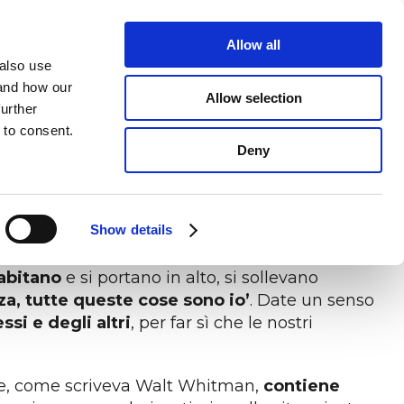
Accedi alla piattaforma
riChiedi una CONSULENZA
Allow all
 also use
CONTATTACI
 and how our
Allow selection
further
roprio non mi convince. Quando la verbalizzo
 to consent.
e ‘unicità’
, perché tutti noi siamo capaci di
Deny
AVORO
S
GENERI E GENERAZIONI
ria unicità è necessario capire di cosa essa è
e le paure.
Tutto questo deve essere allenato
tra persone e
glio le tue
e
Abbatti gli stereotipi e consolida la tua cultura
no
aziendale
Show details
 di Sanremo 2022
. “Non è facile entrare in
 abitano
e si portano in alto, si sollevano
za, tutte queste cose sono io’
. Date un senso
ssi e degli altri
, per far sì che le nostri
e, come scriveva Walt Whitman,
contiene