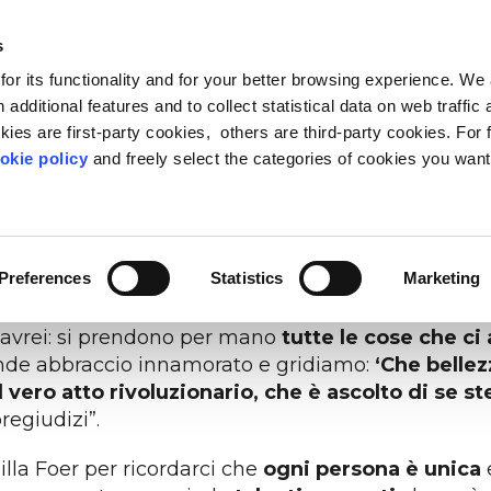
s
or its functionality and for your better browsing experience. We
I SIAMO
BLOG & RISORSE
CARING COMMUNITY
 additional features and to collect statistical data on web traffic
ies are first-party cookies, others are third-party cookies. For 
 sé qualcosa di comparativo e una distanza che p
okie policy
and freely select the categories of cookies you want
sento.
Un termine in sostituzione potrebbe esser
FEED PROGRESS
LEADERSHIP
METODO
OSSERVATORIO VITA-L
PEOPLE ANALYTIC
CURA
 Facile? Per niente, perché per comprendere la prop
ori, le convinzioni, i talenti, ma anche le fragilità 
ne sociale oltre gli stereotipi
ader di oggi e di domani
 Life Based Learning,
Il punto di vista sul rapporto 
Riduci lo stress e fai star me
Ascolta le person
mazione basata sulla vita
mentre apprendo
persone
aziende
Preferences
Statistics
Marketing
corso suo monologo nella terza serata del
Festival
 avrei: si prendono per mano
tutte le cose che ci
rande abbraccio innamorato e gridiamo:
‘Che bellez
il vero atto rivoluzionario, che è ascolto di se ste
regiudizi”.
lla Foer per ricordarci che
ogni persona è unica