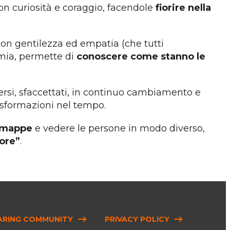
con curiosità e coraggio, facendole
fiorire nella
con gentilezza ed empatia (che tutti
mia, permette di
conoscere come stanno le
ersi, sfaccettati, in continuo cambiamento e
asformazioni nel tempo.
o mappe
e vedere le persone in modo diverso,
uore”
.
ARING COMMUNITY
PRIVACY POLICY