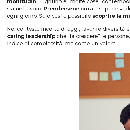
moltitudini
. Ognuno è “molte cose” contemp
sia nel lavoro.
Prendersene cura
e saperle veder
ogni giorno. Solo così è possibile
scoprire la m
Nel contesto incerto di oggi, favorire diversità
caring leadership
che “fa crescere” le persone,
indice di complessità, ma come un valore.