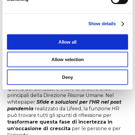
sfera lavorativa.
Investire sul benessere delle persone è quindi
una grande sfida – ma anche una grande
Show details
opportunità – per la
Direzione HR
delle aziende
che può vincere tale sfida solo riuscendo a vedere
Allow all
le persone nella loro interezza. Non bisogna
dimenticarsi che
la vita è una maestra
: le
aziende che sapranno valorizzare le esperienze di
Allow selection
vita delle persone, facendone delle palestre
eccezionali di
lifelong learning
, saranno le
protagoniste del futuro.
Deny
Quella del benessere è solo una delle sfide
principali della Direzione Risorse Umane. Nel
whitepaper
Sfide e soluzioni per l’HR nel
post
pandemia
realizzato da Lifeed, la funzione HR
può trovare tutti gli spunti di riflessione per
trasformare questa fase di incertezza in
un’occasione di crescita
per le persone e per