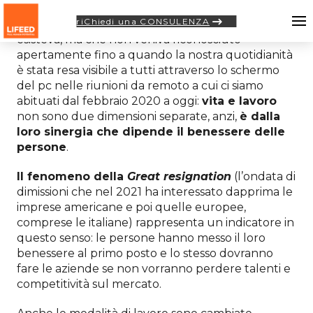
riChiedi una CONSULENZA
La
pandemia
ha reso evidente ciò che già
esisteva, ma che non veniva riconosciuto
apertamente fino a quando la nostra quotidianità
è stata resa visibile a tutti attraverso lo schermo
del pc nelle riunioni da remoto a cui ci siamo
abituati dal febbraio 2020 a oggi:
vita e lavoro
non sono due dimensioni separate, anzi,
è dalla
loro sinergia che dipende il benessere delle
persone
.
Il fenomeno della
Great resignation
(l’ondata di
dimissioni che nel 2021 ha interessato dapprima le
imprese americane e poi quelle europee,
comprese le italiane) rappresenta un indicatore in
questo senso: le persone hanno messo il loro
benessere al primo posto e lo stesso dovranno
fare le aziende se non vorranno perdere talenti e
competitività sul mercato.