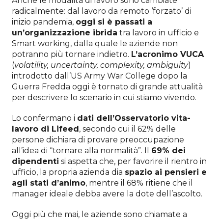
Anche le modalità di lavoro sono cambiate
radicalmente: dal lavoro da remoto ‘forzato’ di
inizio pandemia,
oggi si è passati a
un’organizzazione ibrida
tra lavoro in ufficio e
Smart working, dalla quale le aziende non
potranno più tornare indietro.
L’acronimo VUCA
(
volatility, uncertainty, complexity, ambiguity
)
introdotto dall’US Army War College dopo la
Guerra Fredda oggi è tornato di grande attualità
per descrivere lo scenario in cui stiamo vivendo.
Lo confermano i
dati dell’Osservatorio vita-
lavoro di Lifeed
, secondo cui il 62% delle
persone dichiara di provare preoccupazione
all’idea di “tornare alla normalità”. Il
69% dei
dipendenti
si aspetta che, per favorire il rientro in
ufficio, la propria azienda dia
spazio ai pensieri e
agli stati d’animo
, mentre il 68% ritiene che il
manager ideale debba avere la dote dell’ascolto.
Oggi più che mai, le aziende sono chiamate a