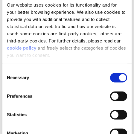
Solo sentendosi riconosciute come
persone nella
Our website uses cookies for its functionality and for
loro interezza
, non parzialmente come
your better browsing experience. We also use cookies to
professionisti, le persone possono stare meglio
provide you with additional features and to collect
anche sul lavoro. D’altra parte, le
esperienze
della vita privata
sono un’occasione di sviluppo
statistical data on web traffic and how our website is
di competenze trasferibili nella sfera professionale
used: some cookies are first-party cookies, others are
e rappresentano una vera e propria
palestra per
third-party cookies. For further details, please read our
allenare quelle soft skill così utili in tutti i
cookie policy
and freely select the categories of cookies
nostri ruoli di vita
, compresi quelli lavorativi.
you want to consent.
Per esempio,
la genitorialità
può essere una
Consent
straordinaria leva di crescita professionale. La
Necessary
relazione quotidiana, sfidante e coinvolgente con
Selection
i figli è una palestra unica per migliorare
competenze relazionali, organizzative e
Preferences
dell’innovazione. Anche i
dipendenti caregiver
sono una risorsa preziosa per le aziende.
Prendersi cura di una persona cara è un’occasione
Statistics
di sviluppo di competenze come capacità di
ascolto, gestione dello stress e orientamento al
risultato (solo per citarne alcune) trasferibili nella
Marketing