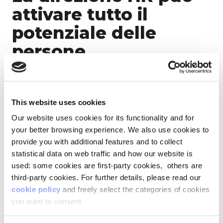
attivare tutto il
potenziale delle
persone
Il
70% delle competenze
delle persone risiede
nell’area della
vita privata
(fonte dati:
This website uses cookies
Osservatorio vita-lavoro di Lifeed):
un potenziale
che rischia di essere sprecato
in ambito
Our website uses cookies for its functionality and for
lavorativo, se non viene visto e attivato dalle
your better browsing experience. We also use cookies to
imprese, in particolare dalla Direzione HR.
provide you with additional features and to collect
statistical data on web traffic and how our website is
Scopri nella checklist le
5 competenze
used: some cookies are first-party cookies, others are
trasversali
che appartengono agli esseri umani e
third-party cookies. For further details, please read our
che sono insostituibili nel mondo moderno, da
valorizzare all’interno delle aziende per favorire la
cookie policy
and freely select the categories of cookies
sostenibilità umana
.
you want to consent.
SCARICA LA CHECKLIST