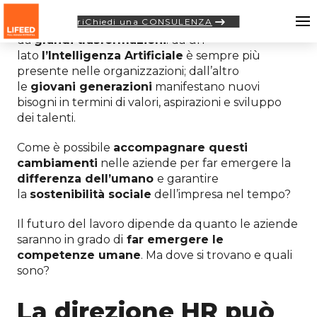
riChiedi una CONSULENZA
Oggi il mondo del lavoro è caratterizzato
da
grandi trasformazioni
: da un
lato
l’Intelligenza Artificiale
è sempre più
presente nelle organizzazioni; dall’altro
le
giovani generazioni
manifestano nuovi
bisogni in termini di valori, aspirazioni e sviluppo
dei talenti.
Come è possibile
accompagnare questi
cambiamenti
nelle aziende per far emergere la
differenza dell’umano
e garantire
la
sostenibilità sociale
dell’impresa nel tempo?
Il futuro del lavoro dipende da quanto le aziende
saranno in grado di
far emergere le
competenze umane
. Ma dove si trovano e quali
sono?
La direzione HR può