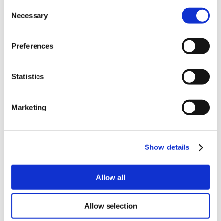
Consent
Necessary
Selection
Preferences
Statistics
Marketing
Show details
seguici su
Allow all
Allow selection