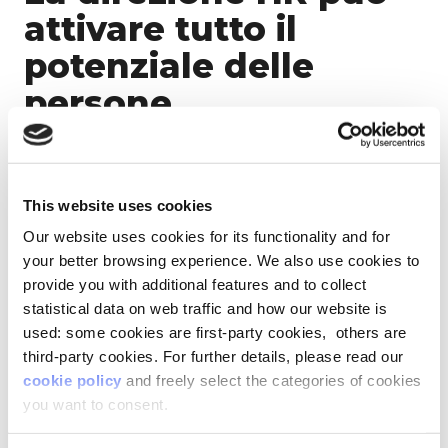
attivare tutto il
potenziale delle
persone
Il
70% delle competenze
delle persone risiede
nell’area della
vita privata
(fonte dati:
This website uses cookies
Osservatorio vita-lavoro di Lifeed):
un potenziale
che rischia di essere sprecato
in ambito
Our website uses cookies for its functionality and for
lavorativo, se non viene visto e attivato dalle
your better browsing experience. We also use cookies to
imprese, in particolare dalla Direzione HR.
provide you with additional features and to collect
statistical data on web traffic and how our website is
Scopri nella checklist le
5 competenze
used: some cookies are first-party cookies, others are
trasversali
che appartengono agli esseri umani e
third-party cookies. For further details, please read our
che sono insostituibili nel mondo moderno, da
valorizzare all’interno delle aziende per favorire la
cookie policy
and freely select the categories of cookies
sostenibilità umana
.
you want to consent.
SCARICA LA CHECKLIST