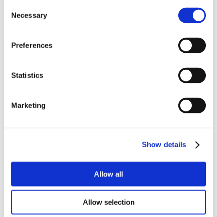
Consent
Necessary
Selection
Preferences
Statistics
Marketing
Show details
seguici su
Allow all
Allow selection