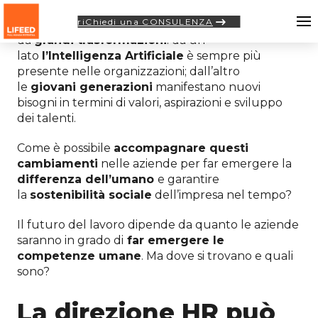
riChiedi una CONSULENZA
Oggi il mondo del lavoro è caratterizzato
da
grandi trasformazioni
: da un
lato
l’Intelligenza Artificiale
è sempre più
presente nelle organizzazioni; dall’altro
le
giovani generazioni
manifestano nuovi
bisogni in termini di valori, aspirazioni e sviluppo
dei talenti.
Come è possibile
accompagnare questi
cambiamenti
nelle aziende per far emergere la
differenza dell’umano
e garantire
la
sostenibilità sociale
dell’impresa nel tempo?
Il futuro del lavoro dipende da quanto le aziende
saranno in grado di
far emergere le
competenze umane
. Ma dove si trovano e quali
sono?
La direzione HR può