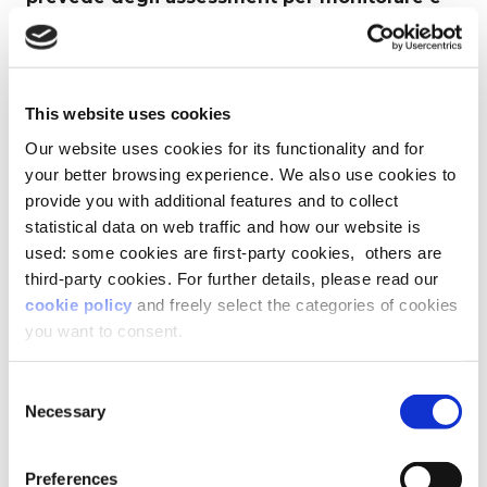
mappare le competenze nascoste dei propri
collaboratori.
Anche la ricerca sui lavoratori svolta
This website uses cookies
dall’Osservatorio evidenzia che
le persone
riescono ancora poco a mettere al servizio
Our website uses cookies for its functionality and for
dell’organizzazione competenze e
ruoli
your better browsing experience. We also use cookies to
appresi in contesti diversi da quello lavorativo
provide you with additional features and to collect
(solo il 14%).
Le ragioni di tale difficoltà sono da
statistical data on web traffic and how our website is
ricercare nella cultura organizzativa e nello stile
used: some cookies are first-party cookies, others are
di leadership dei manager.
Poi, solo il 9% dei
third-party cookies. For further details, please read our
lavoratori
concorda pienamente sul fatto che
il
cookie policy
and freely select the categories of cookies
proprio manager sia in grado di valorizzare il
suo potenziale
e solo il
6% ha completa fiducia
you want to consent.
nella capacità dell’organizzazione di farlo.
Consent
Dopo l’arrivo della pandemia, il fenomeno del
Necessary
Selection
parental burnout
è sempre più diffuso. Oltre
52mila mamme e papà hanno dato le
dimissioni in un anno
in Italia
(Dati
Preferences