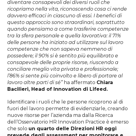
diventare consapevoli dei diversi ruoli che
ricopriamo nella vita, riconoscendo cosa ci rende
davvero efficaci in ciascuno di essi. I benefici di
questo approccio sono straordinari, soprattutto
quando pensiamo a come trasferire competenze
tra la sfera personale e quella lavorativa: il 71%
delle persone ha iniziato ad utilizzare sul lavoro
competenze che non sapeva nemmeno di
possedere; il 90% si è sentito più equilibrato e
consapevole delle proprie risorse, riuscendo a
conciliare meglio vita privata e professionale;
l’86% si sente più coinvolto e libero di portare al
lavoro altre parti di sé”
ha affermato
Chiara
Bacilieri, Head of Innovation di Lifeed.
Identificare i ruoli che le persone ricoprono al di
fuori del lavoro permette di evidenziarle, creando
nuove risorse per l’azienda ma dalla Ricerca
dell’Osservatorio HR Innovation Practice è emerso
che solo
un quarto delle Direzioni HR oggi
prevede degli assessment per monitorare e