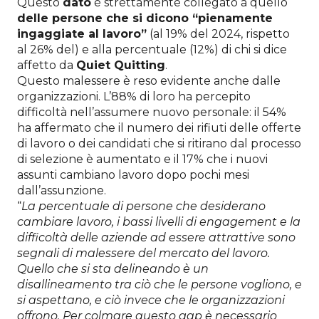
Questo
dato
è strettamente collegato a quello
delle persone che si dicono “pienamente
ingaggiate al lavoro”
(al 19% del 2024, rispetto
al 26% del) e alla percentuale (12%) di chi si dice
affetto da
Quiet Quitting
.
Questo malessere è reso evidente anche dalle
organizzazioni. L’88% di loro ha percepito
difficoltà nell’assumere nuovo personale: il 54%
ha affermato che il numero dei rifiuti delle offerte
di lavoro o dei candidati che si ritirano dal processo
di selezione è aumentato e il 17% che i nuovi
assunti cambiano lavoro dopo pochi mesi
dall’assunzione.
“
La percentuale di persone che desiderano
cambiare lavoro, i bassi livelli di engagement e la
difficoltà delle aziende ad essere attrattive sono
segnali di malessere del mercato del lavoro.
Quello che si sta delineando
è un
disallineamento tra ciò che le persone vogliono, e
si aspettano, e ciò invece che le organizzazioni
offrono. Per colmare questo gap è necessario