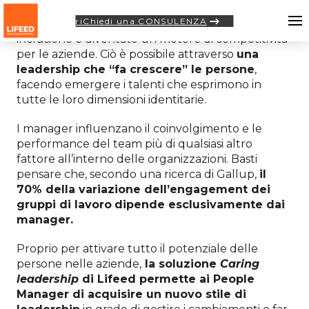
riChiedi una CONSULENZA
Nel contesto incerto di oggi, favorire diversità e
inclusione è diventato un motore di competitività
per le aziende. Ciò è possibile attraverso
una
leadership che “fa crescere” le persone
,
facendo emergere i talenti che esprimono in
tutte le loro dimensioni identitarie.
I manager influenzano il coinvolgimento e le
performance del team più di qualsiasi altro
fattore all’interno delle organizzazioni. Basti
pensare che, secondo una ricerca di Gallup,
il
70% della variazione dell’engagement dei
gruppi di lavoro
dipende esclusivamente dai
manager.
Proprio per attivare tutto il potenziale delle
persone nelle aziende,
la soluzione
Caring
leadership
di Lifeed permette ai People
Manager di acquisire un nuovo stile di