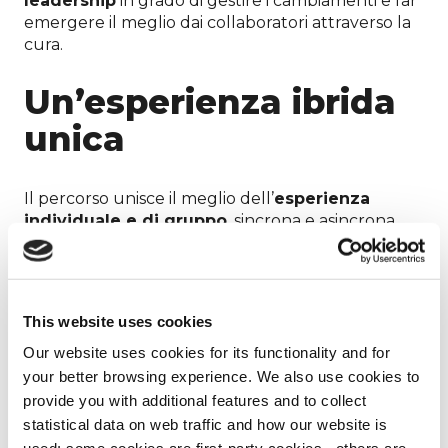
leadership
in grado di gestire i cambiamenti e far
emergere il meglio dai collaboratori attraverso la
cura.
Un’esperienza ibrida
unica
Il percorso unisce il meglio dell’
esperienza
individuale e di gruppo
, sincrona e asincrona,
per il massimo dell’engagement e dell’efficacia. La
soluzione
Caring leadership
si distingue per i
workshop in presenza
, incontri con i nostri
Master Trainer
per introdurre i partecipanti alla
This website uses cookies
Lifeed experience.
Our website uses cookies for its functionality and for
Nella
modalità “social”
le persone si incontrano
your better browsing experience. We also use cookies to
e si confrontano, tra loro e col trainer. Nella
provide you with additional features and to collect
modalità “individual”
i partecipanti effettuano
statistical data on web traffic and how our website is
le attività riflessive e le pratiche real-life.