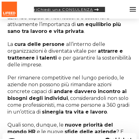
riChiedi una CONSULENZA
Oggi i lavoratori di ogni età e genere cercano
aziende capaci di riconoscere e sostenere
attivamente l’importanza di
un equilibrio più
sano tra lavoro e vita privata
.
La
cura delle persone
all’interno delle
organizzazioni è diventata vitale per
attrarre e
trattenere i talenti
e per garantire la sostenibilità
delle imprese.
Per rimanere competitive nel lungo periodo, le
aziende non possono più rimandare azioni
concrete capaci di
andare davvero incontro ai
bisogni degli individui
, considerandoli non solo
come professionisti, ma come persone a 360 gradi
in un’ottica di
sinergia tra vita e lavoro
.
Quali sono, dunque, le
nuove priorità del
mondo HR
e le nuove
sfide delle aziende
? E
quali sono i
bisogni chiave delle persone
al