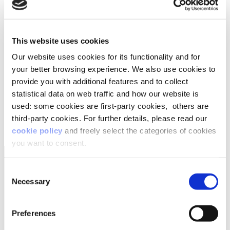
lavoro?
Per rispondere a queste domande,
Lifeed ha
This website uses cookies
realizzato una survey
che ha coinvolto 100
manager delle Risorse Umane e 500 dipendenti
Our website uses cookies for its functionality and for
delle aziende. Scopri tutti i risultati nel
your better browsing experience. We also use cookies to
whitepaper
dedicato.
provide you with additional features and to collect
statistical data on web traffic and how our website is
SCARICA IL WHITEPAPER
used: some cookies are first-party cookies, others are
third-party cookies. For further details, please read our
cookie policy
and freely select the categories of cookies
you want to consent.
Consent
Necessary
Selection
Preferences