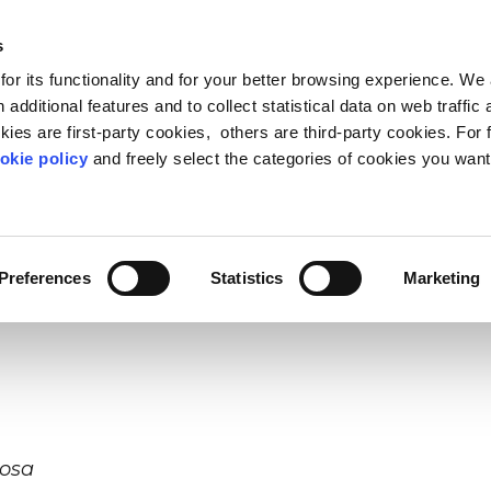
s
or its functionality and for your better browsing experience. We
I SIAMO
BLOG & RISORSE
CARING COMMUNITY
 additional features and to collect statistical data on web traffic
ies are first-party cookies, others are third-party cookies. For 
cesso?
Non c’è una risposta unica a questa domanda 
okie policy
and freely select the categories of cookies you want
mente per iniziare un’avventura imprenditoriale 
FEED PROGRESS
LEADERSHIP
METODO
OSSERVATORIO VITA-L
PEOPLE ANALYTIC
CURA
ne sociale oltre gli stereotipi
ader di oggi e di domani
 Life Based Learning,
Il punto di vista sul rapporto 
Riduci lo stress e fai star me
Ascolta le person
 andare”. Con queste parole chiave
Riccarda Zezza
mazione basata sulla vita
mentre apprendo
persone
aziende
Preferences
Statistics
Marketing
liHub
, il programma di innovazione del
Politecni
cosa