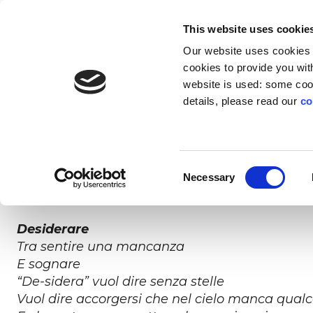
EN
IT
This website uses cookie
Our website uses cookies f
SOLUZIONI
INNOVAZIONE
CH
cookies to provide you with
website is used: some cook
Come è possibile
lanciare un’impresa di suc
details, please read our
co
sono alcuni consigli che si possono tenere a 
PIATTAFORMA
TRANSIZIONI
PROFILO
LI
un figlio.
Trasforma le transizioni in opportunità di
L’esperienza digitale che trasforma il
Education technology
L’inclusio
Per le
Il
“Desiderare, concepire, prendersi cura, lasciar
Consent
cambiamento in risorse per l’azienda
sviluppo senza precedenti
a impatto sociale
la for
Necessary
dell’evento di Welcome di
Switch2Product Po
Selection
startupper. Ecco il testo integrale dello speech:
Desiderare
Tra sentire una mancanza
E sognare
“De-sidera” vuol dire senza stelle
Vuol dire accorgersi che nel cielo manca qual