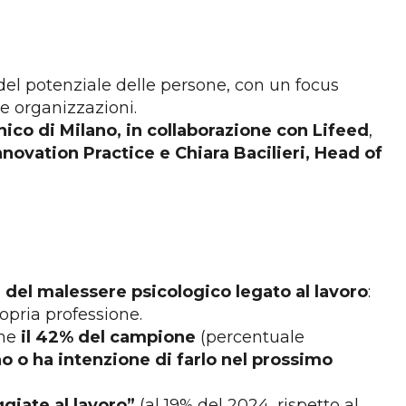
el potenziale delle persone, con un focus
le organizzazioni.
ico di Milano, in collaborazione con Lifeed
,
novation Practice e Chiara Bacilieri, Head of
 del malessere psicologico legato al lavoro
:
ropria professione.
che
il 42% del campione
(percentuale
o o ha intenzione di farlo nel prossimo
giate al lavoro”
(al 19% del 2024, rispetto al