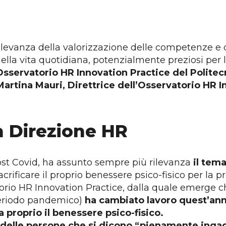
evanza della valorizzazione delle competenze e d
 nella vita quotidiana, potenzialmente preziosi per 
Osservatorio HR Innovation Practice del Politecn
artina Mauri, Direttrice dell’Osservatorio HR In
la Direzione HR
post Covid, ha assunto sempre più rilevanza
il tema
rificare il proprio benessere psico-fisico per la p
torio HR Innovation Practice, dalla quale emerge 
 periodo pandemico)
ha cambiato lavoro quest’ann
da proprio il benessere psico-fisico.
delle persone che si dicono “pienamente ingag