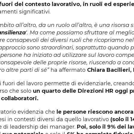
 fuori del contesto lavorativo, in ruoli ed esper
menti significativi.
to all’altro, da un ruolo all’altro, è una risorsa s
ansilienza
‘. Ma come possiamo sfruttare al meglio 
 consapevoli dei diversi ruoli che ricopriamo nel
sto approccio sono straordinari, soprattutto quand
lle persone ha iniziato ad utilizzare sul lavoro 
 consapevole delle proprie risorse, riuscendo a conc
ro altre parti di sé”
ha affermato
Chiara Bacilieri,
 di fuori del lavoro permette di evidenziarle, crean
rso che solo
un quarto delle Direzioni HR oggi 
collaboratori.
rvatorio evidenzia che
le persone riescono ancora 
esi in contesti diversi da quello lavorativo
(solo il 
ile di leadership dei manager.
Poi, solo il 9% dei l