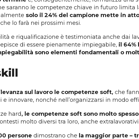
e saranno le competenze chiave in futuro limita la
ttualmente
solo il 24% del campione mette in atto
% che lo farà nei prossimi mesi.
ilità e riqualificazione è testimoniata anche dai lav
rcepisce di essere pienamente impiegabile,
il 64% 
mpiegabilità sono elementi fondamentali o molto 
skill
levanza sul lavoro le competenze soft,
che fanno
rsi e innovare, nonché nell’organizzarsi in modo e
nze hard
, le competenze soft sono molto spesso l
ntesti molto diversi tra loro, anche extralavorativi
000 persone
dimostrano che
la maggior parte – t