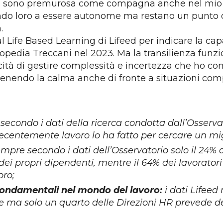
o sono premurosa come compagna anche nel mio ruo
do loro a essere autonome ma restano un punto di
.
al Life Based Learning di Lifeed per indicare la cap
clopedia Treccani nel 2023.
Ma la transilienza funzi
apacità di gestire complessità e incertezza che h
ntenendo la calma anche di fronte a situazioni com
secondo i dati della ricerca condotta dall’Osserva
ecentemente lavoro lo ha fatto per cercare un migl
empre secondo i dati dell’Osservatorio solo il 24
 dei propri dipendenti, mentre il 64% dei lavorato
oro;
fondamentali nel mondo del lavoro:
i dati Lifeed
nale ma solo un quarto delle Direzioni HR preved