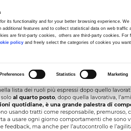
s
or its functionality and for your better browsing experience. We
I SIAMO
BLOG & RISORSE
CARING COMMUNITY
 additional features and to collect statistical data on web traffic
ies are first-party cookies, others are third-party cookies. For 
Lifeed, attraverso la piattaforma che negli ultimi 
okie policy
and freely select the categories of cookies you want
 coppia
è in modo stabile tra le prime tre più pres
FEED PROGRESS
LEADERSHIP
METODO
OSSERVATORIO VITA-L
PEOPLE ANALYTIC
CURA
infatti ben il 48,4% degli utenti.
ne sociale oltre gli stereotipi
ader di oggi e di domani
 Life Based Learning,
Il punto di vista sul rapporto 
Riduci lo stress e fai star me
Ascolta le person
mazione basata sulla vita
mentre apprendo
persone
aziende
Preferences
Statistics
Marketing
sto tra le relazioni personali più importanti.
A r
erano la coppia tra le dimensioni fondamentali del
la lista dei ruoli più espressi dopo quello lavorat
 solo
al quarto posto
, dopo quella lavorativa, l’amic
azioni quotidiane, è una grande palestra di com
rivono usando tratti come responsabile, premuroso,
rta a usare ogni giorno comportamenti che sono ver
feedback, ma anche per l’autocontrollo e l’agili