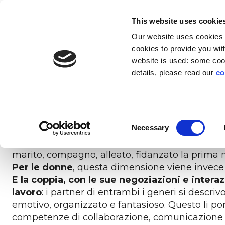
EN
IT
This website uses cookie
Our website uses cookies f
SOLUZIONI
INNOVAZIONE
CH
cookies to provide you with
website is used: some cook
Secondo i dati dell’Osservatorio Vita Lavoro di 
details, please read our
co
e medie aziende italiane, la
dimensione della
PIATTAFORMA
TRANSIZIONI
PROFILO
LI
quella dell’amicizia.
A descriversi in modo spontaneo come partner è 
Trasforma le transizioni in opportunità di
L’esperienza digitale che trasforma il
Education technology
L’inclusio
Per le
Il
Consent
cambiamento in risorse per l’azienda
sviluppo senza precedenti
a impatto sociale
la for
Necessary
Per gli uomini, quella di coppia è al primo po
Selection
cui sarebbero meno romantici, gli uomini consid
marito, compagno, alleato, fidanzato la prima nel
Per le donne
, questa dimensione viene invece
E la coppia, con le sue negoziazioni e inter
lavoro
: i partner di entrambi i generi si desc
emotivo, organizzato e fantasioso.
Questo li po
competenze di collaborazione, comunicazione e 