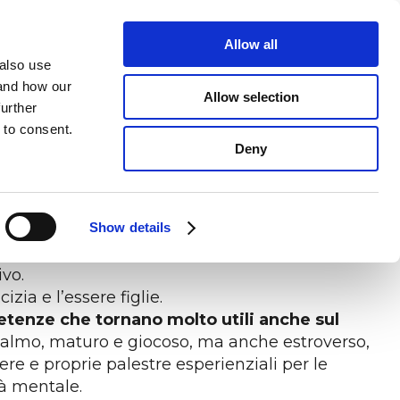
Accedi alla piattaforma
riChiedi una CONSULENZA
Allow all
 also use
CONTATTACI
 and how our
Allow selection
further
12 mesi ha coinvolto 10.000 dipendenti di grandi
 to consent.
enti, insieme alla dimensione professionale e a
Deny
AVORO
S
GENERI E GENERAZIONI
tra persone e
glio le tue
e
Abbatti gli stereotipi e consolida la tua cultura
no
aziendale
Show details
ompere definitivamente lo stereotipo secondo
la propria vita, facendo della qualifica di
ivo.
izia e l’essere figlie.
petenze che tornano molto utili anche sul
 calmo, maturo e giocoso, ma anche estroverso,
e e proprie palestre esperienziali per le
tà mentale.