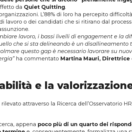
affetto da
Quiet Quitting
.
ganizzazioni. L’88% di loro ha percepito difficolt
 di lavoro o dei candidati che si ritirano dal proce
assunzione.
are lavoro, i bassi livelli di engagement e la dif
uello che si sta delineando
è un disallineamento tr
r colmare questo gap è necessario lavorare su nuov
ergia
”
ha commentato
Martina Mauri, Direttrice
abilità e la valorizzazio
, rilevato attraverso la Ricerca dell’Osservatorio H
icerca, appena
poco più di un quarto dei rispon
o termine
e, conseguentemente, formalizza una stra