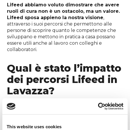
Lifeed abbiamo voluto dimostrare che avere
ruoli di cura non è un ostacolo, ma un valore.
Lifeed sposa appieno la nostra visione
,
attraverso i suoi percorsi che permettono alle
persone di scoprire quanto le competenze che
sviluppano e mettono in pratica a casa possano
essere utili anche al lavoro con colleghi e
collaboratori.
Qual è stato l’impatto
dei percorsi Lifeed in
Lavazza?
Lifeed ci ha aiutato ad
aumentare la
consapevolezza
delle persone sul fatto che la
cura è una competenza fondamentale da portare
This website uses cookies
sul lavoro.
Oggi i nostri collaboratori parlano