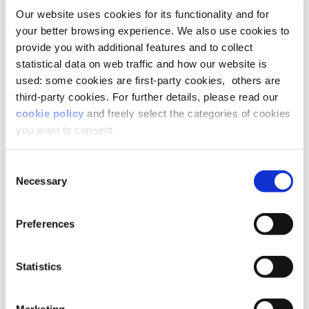
più spesso di questi temi anche nei confronti
Our website uses cookies for its functionality and for
dei colleghi
, non solo riguardo alla cura dei
your better browsing experience. We also use cookies to
propri familiari.
Sentono di usare meglio le loro
provide you with additional features and to collect
energie a casa e sul lavoro
e di avere strumenti
statistical data on web traffic and how our website is
in più, che danno loro
maggiore
empowerment
.
used: some cookies are first-party cookies, others are
Il beneficio principale è dunque la
maggiore
third-party cookies. For further details, please read our
consapevolezza
del fatto che le competenze
cookie policy
and freely select the categories of cookies
allenate nelle esperienze di vita possono essere
you want to consent.
utili anche sul lavoro.
In particolare,
l’83%
dei partecipanti di Lavazza ai
percorsi Lifeed
ha allenato la capacità di analisi
Consent
e problem solving. L’89% ha sviluppato la
Necessary
Selection
propria leadership,
mentre il
90% ha
migliorato la capacità di collaborare
e
l’87%
ha allenato la propria intelligenza emotiva
.
Preferences
Quali sono i vostri
Statistics
progetti futuri per