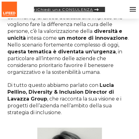
riChiedi una CONSULENZA
Tra i principi fondanti di
Caring Company
, la
community di Lifeed dedicata alle imprese che
vogliono fare la differenza nella cura delle
persone, c’è la valorizzazione della
diversità
e
unicità
intesa come
un motore di innovazione
.
Nello scenario fortemente complesso di oggi,
questa tematica è diventata un’urgenza
, in
particolare all’interno delle aziende che
considerano prioritario favorire il benessere
organizzativo e la sostenibilità umana.
Di tutto questo abbiamo parlato con
Lucia
Pellino, Diversity & Inclusion Director di
Lavazza Group
, che racconta la sua visione e i
progetti dell’azienda nell’ambito della sua
strategia di inclusione.