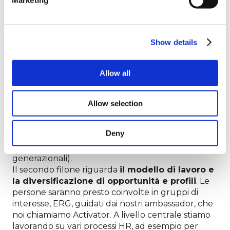
Marketing
valorizzare la
diversità e unicità
Show details
delle persone?
Allow all
Nell’ambito del progetto Gap Free, lavoriamo su
tre filoni per valorizzare l’unicità di ognuno,
andando oltre alle tradizionali categorie: il primo
Allow selection
ha l’obiettivo di
sviluppare una cultura
bias free
,
attraverso apposite attività di formazione,
Deny
informazione e ingaggio delle persone verso il
cambiamento (anche riguardo ai gap
generazionali).
Il secondo filone riguarda
il modello di lavoro e
la diversificazione di opportunità e profili
. Le
persone saranno presto coinvolte in gruppi di
interesse, ERG, guidati dai nostri ambassador, che
noi chiamiamo Activator. A livello centrale stiamo
lavorando su vari processi HR, ad esempio per