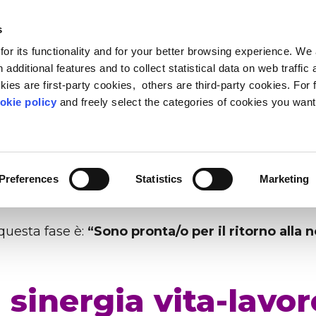
s
or its functionality and for your better browsing experience. We
I SIAMO
BLOG & RISORSE
CARING COMMUNITY
 additional features and to collect statistical data on web traffic
ies are first-party cookies, others are third-party cookies. For 
e, è a
settembre
. Finite le vacanze,
riaprono le scu
okie policy
and freely select the categories of cookies you want
rie coincide per molti con il
ritorno in ufficio
dopo 
FEED PROGRESS
LEADERSHIP
METODO
OSSERVATORIO VITA-L
PEOPLE ANALYTIC
CURA
ne sociale oltre gli stereotipi
ader di oggi e di domani
 Life Based Learning,
Il punto di vista sul rapporto 
Riduci lo stress e fai star me
Ascolta le person
minciare a gestire il delicato equilibrio tra i propri
mazione basata sulla vita
mentre apprendo
persone
aziende
Preferences
Statistics
Marketing
te a conciliare
la gestione dei figli con gli impeg
ntre lavorano.
uesta fase è:
“Sono pronta/o per il ritorno alla n
a sinergia vita-lavo