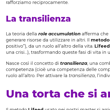
rafforziamo reciprocamente.
La transilienza
La teoria della
role accumulation
afferma che l
generare risorse da utilizzare in altri. Il
metodo 
positivo”), da un ruolo all’altro della vita.
Lifeed
una crisi…), trasformando queste fasi di vita in
Nasce così il concetto di
transilienza
, una comb
competenza (cioè una competenza delle competen
ruolo all’altro. Per attivare la
transilienza
, l’ind
Una torta che si a
Il metodo
Lifeed
usato nei nostri master si ar