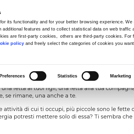
s
or its functionality and for your better browsing experience. We
I SIAMO
BLOG & RISORSE
CARING COMMUNITY
 additional features and to collect statistical data on web traffic
ies are first-party cookies, others are third-party cookies. For 
okie policy
and freely select the categories of cookies you want
sere una… torta
FEED PROGRESS
LEADERSHIP
METODO
OSSERVATORIO VITA-L
PEOPLE ANALYTIC
CURA
ne sociale oltre gli stereotipi
ader di oggi e di domani
 Life Based Learning,
Il punto di vista sul rapporto 
Riduci lo stress e fai star me
Ascolta le person
 compleanno, che tutti gli invitati non vedono l’ora
mazione basata sulla vita
mentre apprendo
persone
aziende
Preferences
Statistics
Marketing
 del dolce, fino a sparire del tutto. Prova ad imma
 una fetta ai tuoi figli, una fetta alla tua compagn
ine, se rimane, una anche a te.
 attività di cui ti occupi, più piccole sono le fett
ergia potresti mettere solo di essa? Ti sembra che 