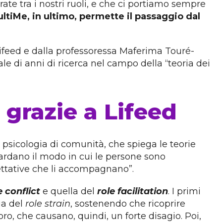
te tra i nostri ruoli, e che ci portiamo sempre
ltiMe, in ultimo, permette il passaggio dal
 Lifeed e dalla professoressa Maferima Touré-
vale di anni di ricerca nel campo della “teoria dei
 grazie a Lifeed
 psicologia di comunità, che spiega le teorie
uardano il modo in cui le persone sono
pettative che li accompagnano”.
e conflict
e quella del
role facilitation
. I primi
ia del
role strain
, sostenendo che ricoprire
oro, che causano, quindi, un forte disagio. Poi,