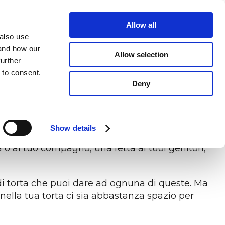
Accedi alla piattaforma
riChiedi una CONSULENZA
Allow all
 also use
CONTATTACI
 and how our
Allow selection
further
 to consent.
Deny
AVORO
S
GENERI E GENERAZIONI
tra persone e
glio le tue
e
Abbatti gli stereotipi e consolida la tua cultura
 di fare a fette e assaggiare. Ad ogni fetta
no
aziendale
Show details
ginare, ora, di quante fette è composta la tua
a o al tuo compagno, una fetta ai tuoi genitori,
e di torta che puoi dare ad ognuna di queste. Ma
nella tua torta ci sia abbastanza spazio per