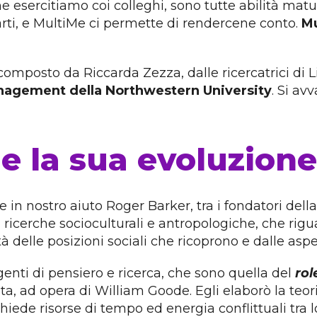
esercitiamo coi colleghi, sono tutte abilità matura
rti, e MultiMe ci permette di rendercene conto.
Mu
o composto da Riccarda Zezza, dalle ricercatrici di
nagement della Northwestern University
. Si av
i e la sua evoluzione
in nostro aiuto Roger Barker, tra i fondatori della
u ricerche socioculturali e antropologiche, che rig
à delle posizioni sociali che ricoprono e dalle as
genti di pensiero e ricerca, che sono quella del
rol
ta, ad opera di William Goode. Egli elaborò la teor
chiede risorse di tempo ed energia conflittuali tra l