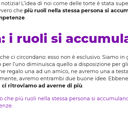
tizia! L’idea di noi come delle torte è stata supe
vvero che
più ruoli nella stessa persona si accu
competenze
.
: i ruoli si accumu
 ci circondano: esso non è esclusivo. Siamo in gra
er l’uno diminuisca quello a disposizione per gli al
e ne regalo una ad un amico, ne avremo una a test
olmente, avremo entrambi due buone idee. Ebbene, 
 ci ritroviamo ad averne di più
.
 che più ruoli nella stessa persona si accumulano 
tenze.