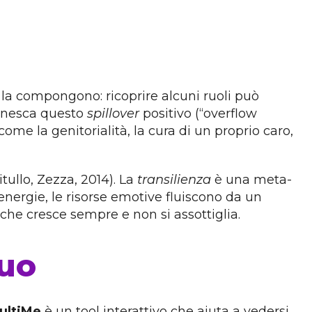
 la compongono: ricoprire alcuni ruoli può
innesca questo
spillover
positivo (“overflow
come la genitorialità, la cura di un proprio caro,
tullo, Zezza, 2014). La
transilienza
è una meta-
ergie, le risorse emotive fluiscono da un
 che cresce sempre e non si assottiglia.
nuo
ultiMe
è un tool interattivo che aiuta a vedersi