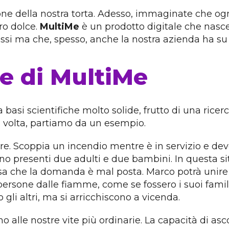
one della nostra torta. Adesso, immaginate che ogn
ro dolce.
MultiMe
è un prodotto digitale che nasce
essi ma che, spesso, anche la nostra azienda ha su 
he di MultiMe
 basi scientifiche molto solide, frutto di una rice
a volta, partiamo da un esempio.
. Scoppia un incendio mentre è in servizio e deve
sono presenti due adulti e due bambini. In questa
 sa che la domanda è mal posta. Marco potrà unire
ersone dalle fiamme, come se fossero i suoi famili
li altri, ma si arricchiscono a vicenda.
le nostre vite più ordinarie. La capacità di ascol