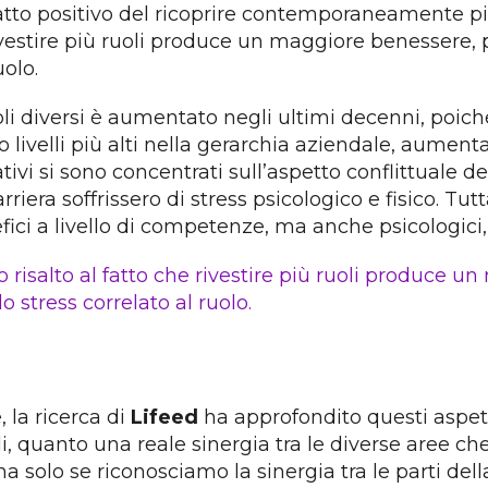
patto positivo del ricoprire contemporaneamente più 
ivestire più ruoli produce un maggiore benessere, pe
olo.
a ruoli diversi è aumentato negli ultimi decenni, po
ivelli più alti nella gerarchia aziendale, aumentan
ativi si sono concentrati sull’aspetto conflittuale 
riera soffrissero di stress psicologico e fisico. T
ci a livello di competenze, ma anche psicologici, 
 risalto al fatto che rivestire più ruoli produce u
 stress correlato al ruolo.
 la ricerca di
Lifeed
ha approfondito questi aspett
oli, quanto una reale sinergia tra le diverse aree ch
ma solo se riconosciamo la sinergia tra le parti dell