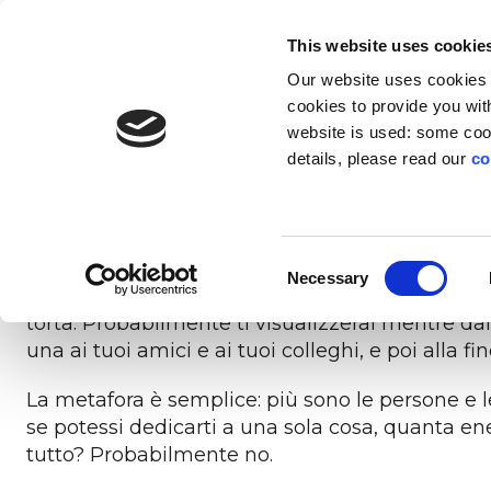
EN
IT
This website uses cookie
Our website uses cookies f
SOLUZIONI
INNOVAZIONE
CH
cookies to provide you with
website is used: some cook
details, please read our
co
Immagina di es
PIATTAFORMA
TRANSIZIONI
PROFILO
LI
Trasforma le transizioni in opportunità di
L’esperienza digitale che trasforma il
Education technology
L’inclusio
Per le
Il
Consent
Immagina di essere una torta, una bella torta di
cambiamento in risorse per l’azienda
sviluppo senza precedenti
a impatto sociale
la for
Necessary
Selection
messa nel piattino corrisponde un assottigliarsi
torta. Probabilmente ti visualizzerai mentre dai
una ai tuoi amici e ai tuoi colleghi, e poi alla f
La metafora è semplice: più sono le persone e le
se potessi dedicarti a una sola cosa, quanta en
tutto? Probabilmente no.