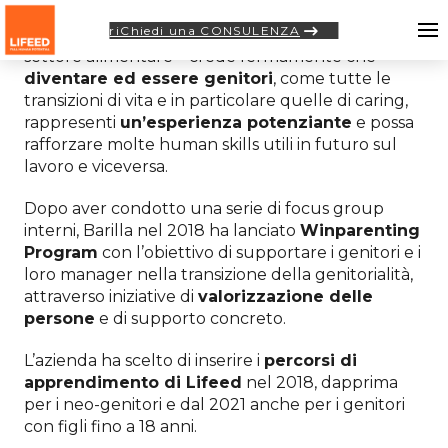
riChiedi una CONSULENZA
Barilla
– multinazionale italiana che opera nel
settore alimentare – crede fermamente che
diventare ed essere genitori
, come tutte le
transizioni di vita e in particolare quelle di caring,
rappresenti
un’esperienza potenziante
e possa
rafforzare molte human skills utili in futuro sul
lavoro e viceversa.
Dopo aver condotto una serie di focus group
interni, Barilla nel 2018 ha lanciato
Winparenting
Program
con l’obiettivo di supportare i genitori e i
loro manager nella transizione della genitorialità,
attraverso iniziative di
valorizzazione delle
persone
e di supporto concreto.
L’azienda ha scelto di inserire i
percorsi di
apprendimento di Lifeed
nel 2018, dapprima
per i neo-genitori e dal 2021 anche per i genitori
con figli fino a 18 anni.