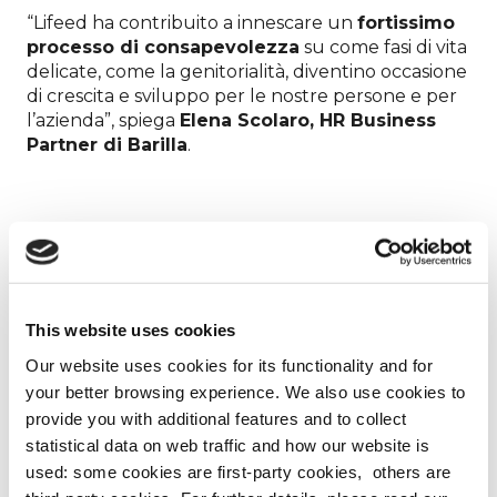
“Lifeed ha contribuito a innescare un
fortissimo
processo di consapevolezza
su come fasi di vita
delicate, come la genitorialità, diventino occasione
di crescita e sviluppo per le nostre persone e per
l’azienda”, spiega
Elena Scolaro, HR Business
Partner di Barilla
.
Scopri la valorizzazione delle esperienze
di vita in Barilla con Lifeed
Barilla ha raccontato la sua esperienza con Lifeed
This website uses cookies
in occasione dell’evento
4Weeks4Inclusion
Our website uses cookies for its functionality and for
attraverso la testimonianza di
Valeria Icardi,
your better browsing experience. We also use cookies to
Customer Team Director & D&I ERG Balance
provide you with additional features and to collect
Italy Leader di Barilla
. Ecco il video:
statistical data on web traffic and how our website is
used: some cookies are first-party cookies, others are