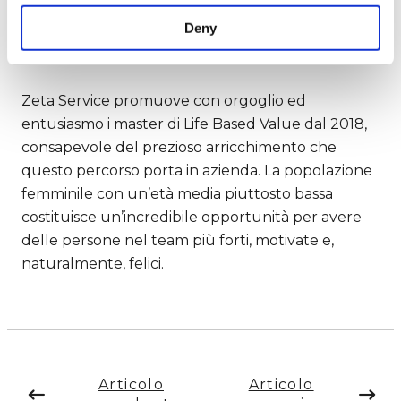
dichiara un papà. E ancora: “L’ascolto di un figlio
in modo attivo è un ottimo allenamento anche
Deny
per l’ascolto nel mondo del lavoro”.
Zeta Service promuove con orgoglio ed
entusiasmo i master di Life Based Value dal 2018,
consapevole del prezioso arricchimento che
questo percorso porta in azienda. La popolazione
femminile con un’età media piuttosto bassa
costituisce un’incredibile opportunità per avere
delle persone nel team più forti, motivate e,
naturalmente, felici.
Articolo
Articolo