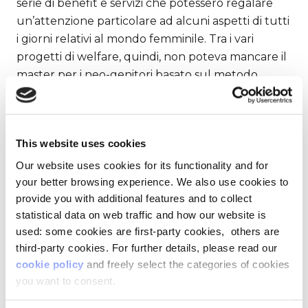
serie di benefit e servizi che potessero regalare
un’attenzione particolare ad alcuni aspetti di tutti
i giorni relativi al mondo femminile. Tra i vari
progetti di welfare, quindi, non poteva mancare il
master per i neo-genitori basato sul metodo
MAAM, perfettamente in linea con la filosofia
aziendale.
This website uses cookies
L’
ascolto
e l’
empatia
sono due abilità
Our website uses cookies for its functionality and for
fondamentali nel mondo del servizio. Il rapporto
your better browsing experience. We also use cookies to
con il cliente va protetto, curato e accudito
provide you with additional features and to collect
perché rimanga stabile e duraturo. Sapersi
statistical data on web traffic and how our website is
immedesimare nell’altro, ascoltandolo
used: some cookies are first-party cookies, others are
profondamente e cogliendo tutti i segnali, anche
third-party cookies. For further details, please read our
quelli deboli e impercettibili, fa la differenza e
cookie policy
and freely select the categories of cookies
determina il successo dell’azienda. Inoltre,
saper
you want to consent.
gestire il tempo
in maniera proficua per